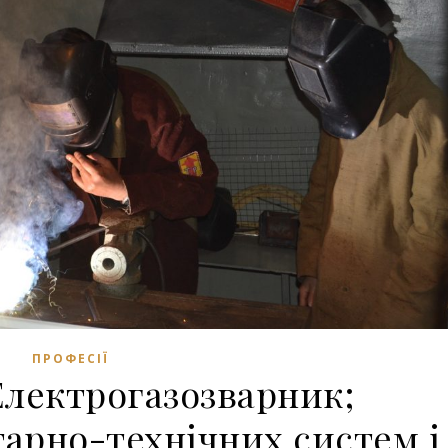
ПРОФЕСІЇ
Електрогазозварник;
арно-технічних систем і