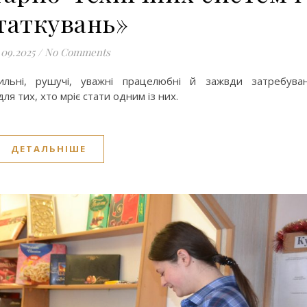
таткувань»
.09.2025
/
No Comments
льні, рушучі, уважні працелюбні й зажвди затребуван
я тих, хто мріє стати одним із них.
ДЕТАЛЬНІШЕ