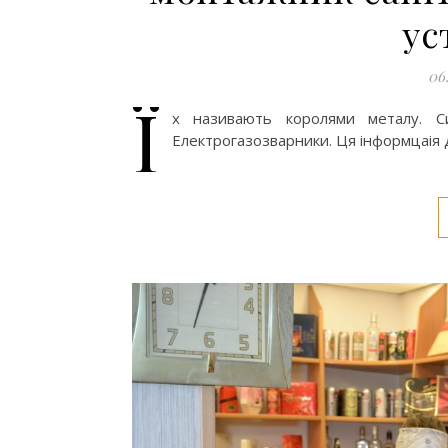
ус
06
Ї
х називають королями металу. Си
Електрогазозварники. Ця інформцаія дл