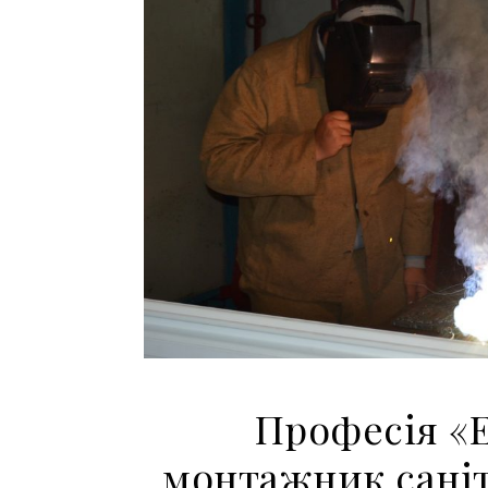
Професія «
монтажник саніт