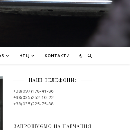
АБ
НПЦ
КОНТАКТИ
НАШІ ТЕЛЕФОНИ:
+38(097)178-41-86;
+38(035)252-10-22;
+38(035)225-75-88
ЗАПРОШУЄМО НА НАВЧАННЯ