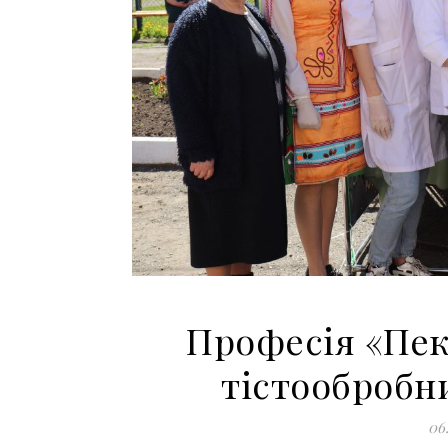
Професія «Пек
тістообробн
06