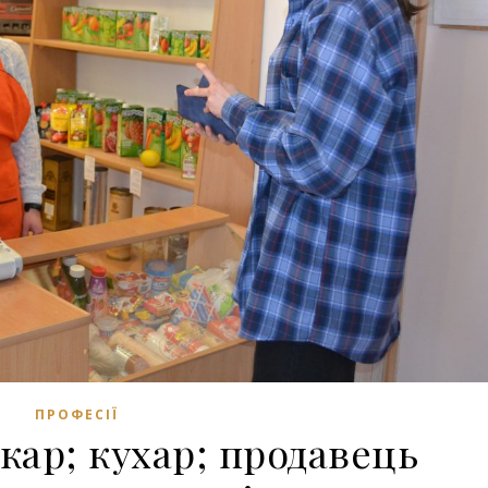
ПРОФЕСІЇ
кар; кухар; продавець