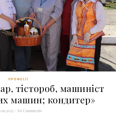
ПРОФЕСІЇ
ар, тістороб, машиніст
их машин; кондитер»
.09.2025
/
No Comments