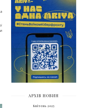
та
ої
чи
АРХІВ НОВИН
Квітень 2025