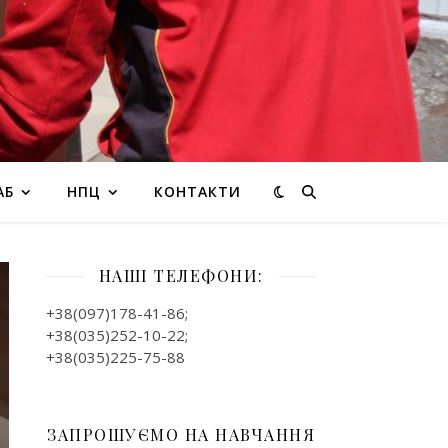
АБ
НПЦ
КОНТАКТИ
НАШІ ТЕЛЕФОНИ:
+38(097)178-41-86;
+38(035)252-10-22;
+38(035)225-75-88
ЗАПРОШУЄМО НА НАВЧАННЯ