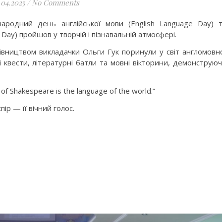
.04.2025
/
No Comments
ародний день англійської мови (English Language Day) 
Day) пройшов у творчій і пізнавальній атмосфері.
рівництвом викладачки Ольги Гук поринули у світ англомовн
і квести, літературні батли та мовні вікторини, демонструю
f Shakespeare is the language of the world.”
р — її вічний голос.