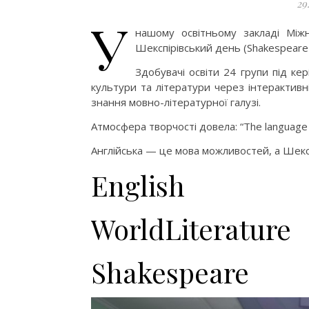
29
У
нашому освітньому закладі Міжн
Шекспірівський день (Shakespeare 
Здобувачі освіти 24 групи під ке
культури та літератури через інтерактивн
знання мовно-літературної галузі.
Атмосфера творчості довела: “The language o
Англійська — це мова можливостей, а Шекспі
English
WorldLiterature
Shakespeare