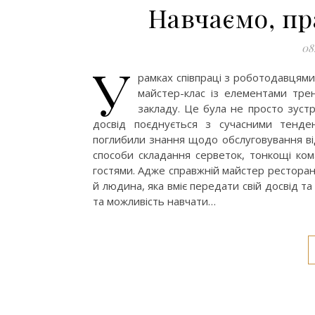
Навчаємо, пр
08
У
рамках співпраці з роботодавцями
майстер-клас із елементами тре
закладу. Це була не просто зустр
досвід поєднується з сучасними тенден
поглибили знання щодо обслуговування відв
способи складання серветок, тонкощі кома
гостями. Адже справжній майстер ресторан
й людина, яка вміє передати свій досвід та
та можливість навчати…