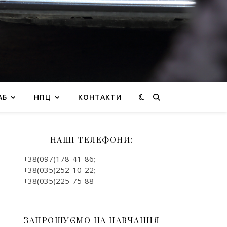
АБ
НПЦ
КОНТАКТИ
НАШІ ТЕЛЕФОНИ:
+38(097)178-41-86;
+38(035)252-10-22;
+38(035)225-75-88
ЗАПРОШУЄМО НА НАВЧАННЯ