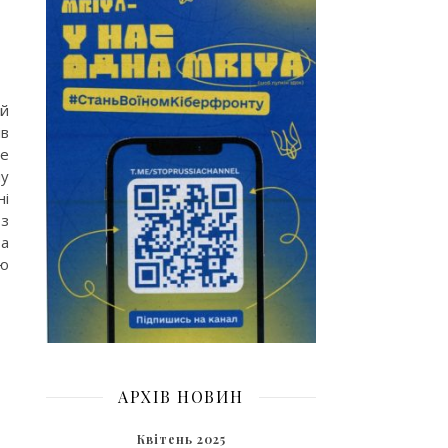
ий
ів
де
ну
ні
 з
 а
цю
АРХІВ НОВИН
Квітень 2025