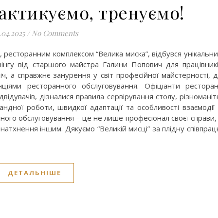
актикуємо, тренуємо!
.04.2025
/
No Comments
, ресторанним комплексом “Велика миска”, відбувся унікальн
нінгу від старшого майстра Галини Попович для працівник
іч, а справжнє занурення у світ професійної майстерності, 
ціями ресторанного обслуговування. Офіціанти рестора
ідувачів, дізналися правила сервірування столу, різноманіт
ндної роботи, швидкої адаптації та особливості взаємодії
ного обслуговування – це не лише професіонал своєї справи,
 натхнення іншим. Дякуємо “Великій мисці” за плідну співпра
ДЕТАЛЬНІШЕ