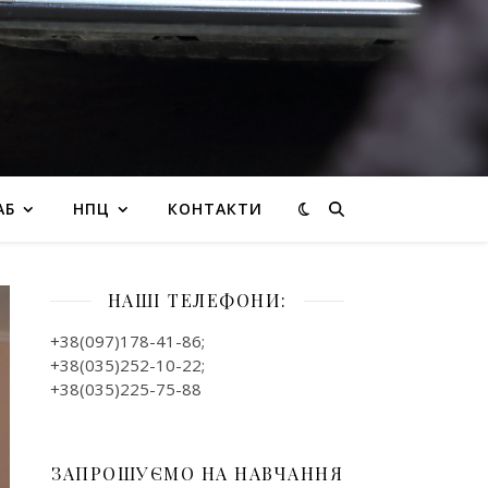
АБ
НПЦ
КОНТАКТИ
НАШІ ТЕЛЕФОНИ:
+38(097)178-41-86;
+38(035)252-10-22;
+38(035)225-75-88
ЗАПРОШУЄМО НА НАВЧАННЯ