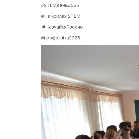
#STEMдень2025
#На крилах STEM
#НавчайсяТворчо
#профосвіта2025