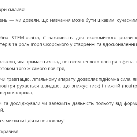
ри сміливо!
ень — ми довели, що навчання може бути цікавим, сучасним
ібна STEM-освіта, її важливість для економічного розвит
птерів та роль Ігоря Сікорського у створенні та вдосконаленні 
улькою, яка тримається над потоком теплого повітря з фена 
током того ж самого повітря,
чи гравітацію, літальному апарату дозволяє підйомна сила, я
повітря рухається швидше, що знижує тиск) і нижній (повіт
оверхнях крила;
ки та досліджували чи залежить дальність польоту від форм
й.
ся мислити і діяти по-новому!
скравим!