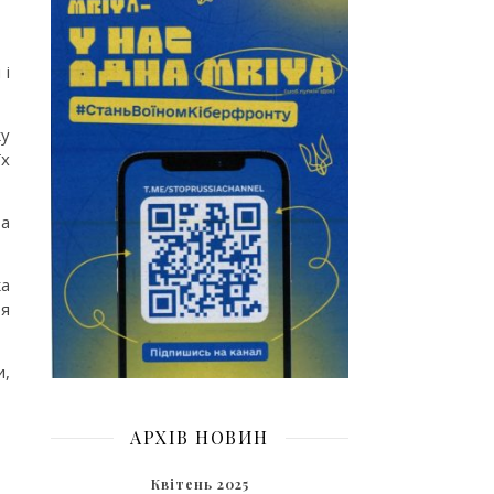
 і
ку
їх
та
ка
ря
и,
АРХІВ НОВИН
Квітень 2025