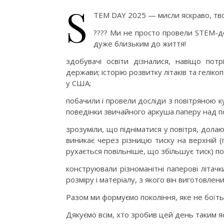
S
TEM DAY 2025 — мисли яскраво, тво
???? Ми не просто провели STEM-д
дуже близьким до життя!
здобувачі освіти дізналися, навіщо потр
держави; історію розвитку літаків та геліко
у США;
побачили і провели досліди з повітряною к
поведінки звичайного аркуша паперу над по
зрозуміли, що підніматися у повітря, долаю
виникає через різницю тиску на верхній (
рухається повільніше, що збільшує тиск) п
конструювали різноманітні паперові літач
розміру і матеріалу, з якого він виготовлени
Разом ми формуємо покоління, яке не боїть
Дякуємо всім, хто зробив цей день таким я