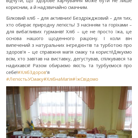
відчути, що здорове харчування може бути не лише
корисним, а й надзвичайно смачним.
Білковий хліб – для активних! Бездріжджовий – для тих,
хто обирає природну легкість! З насінням та горіхами –
для вибагливих гурманів! Хліб – це не просто їжа, це
основа нашого щоденного раціону. І коли він
випечений з натуральних інгредієнтів та турботою про
здоров’я – це справжня магія смаку та користі!Дякуємо
всім, хто завітав на виставку, дегустував, спілкувався та
надихався! Разом обираємо якість та турбуємося про
себе!
#ХлібЗдоров
’я
#ЛегкістьУСмаку
#ХлібнаМагія
#ЇжСвідомо