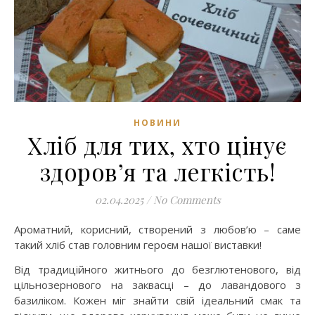
НОВИНИ
Хліб для тих, хто цінує
здоров’я та легкість!
02.04.2025
/
No Comments
Ароматний, корисний, створений з любов’ю – саме
такий хліб став головним героєм нашої виставки!
Від традиційного житнього до безглютенового, від
цільнозернового на заквасці – до лавандового з
базиліком. Кожен міг знайти свій ідеальний смак та