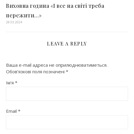
Виховна година «І все на світі треба
пережити…»
28.03.2024
LEAVE A REPLY
Ваша e-mail адреса не оприлюднюватиметься.
Обов’язкові поля позначені
*
Ім'я
*
Email
*