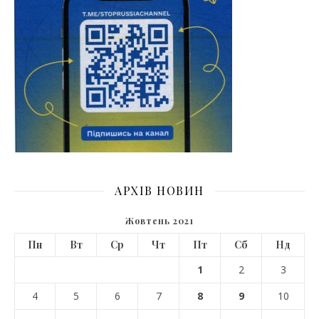
АРХІВ НОВИН
Жовтень 2021
Пн
Вт
Ср
Чт
Пт
Сб
Нд
1
2
3
4
5
6
7
8
9
10