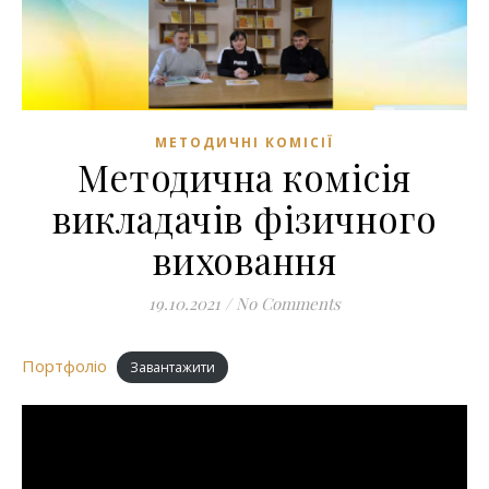
МЕТОДИЧНІ КОМІСІЇ
Методична комісія
викладачів фізичного
виховання
19.10.2021
/
No Comments
Портфоліо
Завантажити