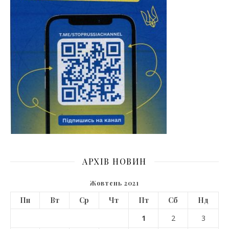
АРХІВ НОВИН
Жовтень 2021
Пн
Вт
Ср
Чт
Пт
Сб
Нд
1
2
3