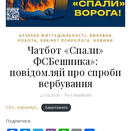
,
БЕЗПЕКА ЖИТТЄДІЯЛЬНОСТІ
ВИХОВНА
,
,
РОБОТА
КАБІНЕТ ПСИХОЛОГА
НОВИНИ
Чатбот «Спали»
ФСБешника»:
повідомляй про спроби
вербування
27.04.2026
/
No Comments
СБУ_ інформує_
Завантажити
Поділитися: