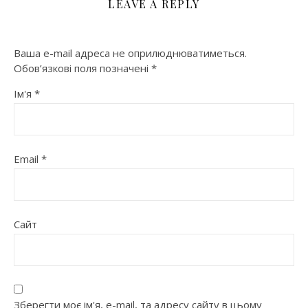
LEAVE A REPLY
Ваша e-mail адреса не оприлюднюватиметься.
Обов’язкові поля позначені
*
Ім'я
*
Email
*
Сайт
Зберегти моє ім'я, e-mail, та адресу сайту в цьому