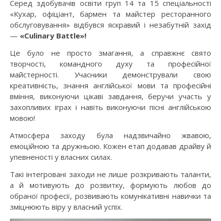
Серед здобувачів освіти груп 14 та 15 спеціальності
«Кухар, офіціант, бармен та майстер ресторанного
обслуговування» відбувся яскравий і незабутній захід
—
«Culinary Battle»!
Це було не просто змагання, а справжнє свято
творчості, командного духу та професійної
майстерності. Учасники демонстрували свою
креативність, знання англійської мови та професійні
вміння, виконуючи цікаві завдання, беручи участь у
захопливих іграх і навіть виконуючи пісні англійською
мовою!
Атмосфера заходу була надзвичайно жвавою,
емоційною та дружньою. Кожен етап додавав драйву й
упевненості у власних силах.
Такі інтегровані заходи не лише розкривають таланти,
а й мотивують до розвитку, формують любов до
обраної професії, розвивають комунікативні навички та
зміцнюють віру у власний успіх.