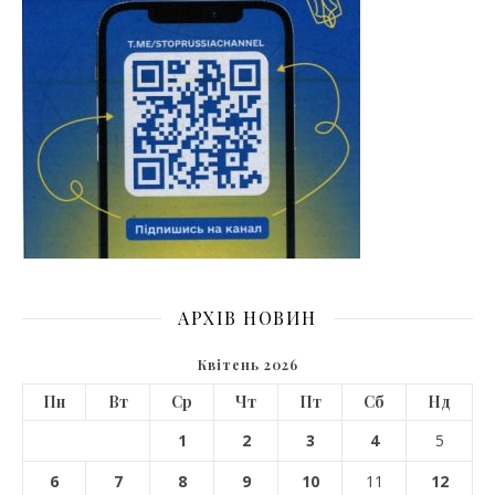
АРХІВ НОВИН
Квітень 2026
Пн
Вт
Ср
Чт
Пт
Сб
Нд
1
2
3
4
5
6
7
8
9
10
11
12