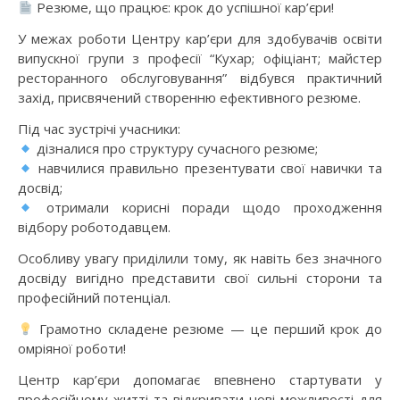
Резюме, що працює: крок до успішної кар’єри!
У межах роботи Центру кар’єри для здобувачів освіти
випускної групи з професії “Кухар; офіціант; майстер
ресторанного обслуговування” відбувся практичний
захід, присвячений створенню ефективного резюме.
Під час зустрічі учасники:
дізналися про структуру сучасного резюме;
навчилися правильно презентувати свої навички та
досвід;
отримали корисні поради щодо проходження
відбору роботодавцем.
Особливу увагу приділили тому, як навіть без значного
досвіду вигідно представити свої сильні сторони та
професійний потенціал.
Грамотно складене резюме — це перший крок до
омріяної роботи!
Центр кар’єри допомагає впевнено стартувати у
професійному житті та відкривати нові можливості для