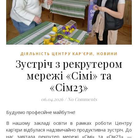
,
ДІЯЛЬНІСТЬ ЦЕНТРУ КАР'ЄРИ
НОВИНИ
Зустріч з рекрутером
мережі «Сімі» та
«Сім23»
06.04.2026
/
No Comments
Будуємо професійне майбутнє!
В нашому закладі освіти в рамках роботи Центру
кар’єри відбулася надзвичайно продуктивна зустріч. До
нас завітала рекрутер мережі «Сімі» та «Сім23» —