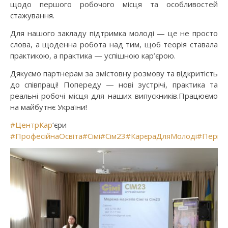
щодо першого робочого місця та особливостей
стажування.
Для нашого закладу підтримка молоді — це не просто
слова, а щоденна робота над тим, щоб теорія ставала
практикою, а практика — успішною кар’єрою.
Дякуємо партнерам за змістовну розмову та відкритість
до співпраці! Попереду — нові зустрічі, практика та
реальні робочі місця для наших випускників.Працюємо
на майбутнє України!
#ЦентрКар
‘єри
#ПрофесійнаОсвіта
#Сімі
#Сім23
#КарєраДляМолоді
#Перша