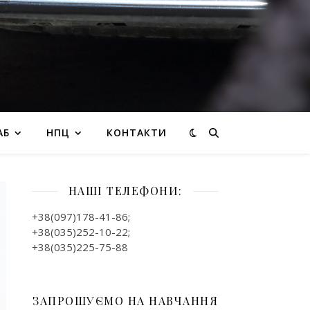
АБ
НПЦ
КОНТАКТИ
НАШІ ТЕЛЕФОНИ:
+38(097)178-41-86;
+38(035)252-10-22;
+38(035)225-75-88
ЗАПРОШУЄМО НА НАВЧАННЯ