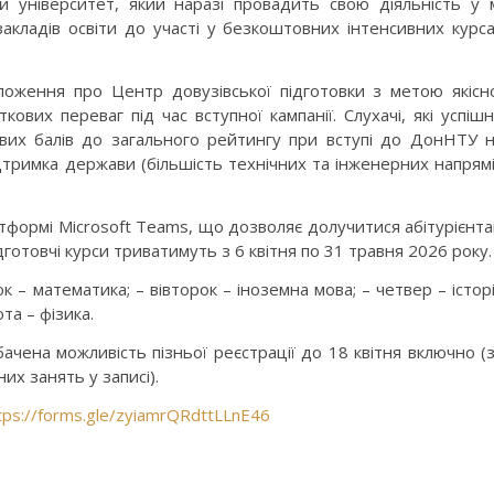
 університет, який наразі провадить свою діяльність у 
акладів освіти до участі у безкоштовних інтенсивних курс
оження про Центр довузівської підготовки з метою якісн
кових переваг під час вступної кампанії. Слухачі, які успіш
их балів до загального рейтингу при вступі до ДонНТУ 
ідтримка держави (більшість технічних та інженерних напрям
формі Microsoft Teams, що дозволяє долучитися абітурієнт
ідготовчі курси триватимуть з 6 квітня по 31 травня 2026 року.
ок – математика; – вівторок – іноземна мова; – четвер – істор
ота – фізика.
ачена можливість пізньої реєстрації до 18 квітня включно (
х занять у записі).
tps://forms.gle/zyiamrQRdttLLnE46