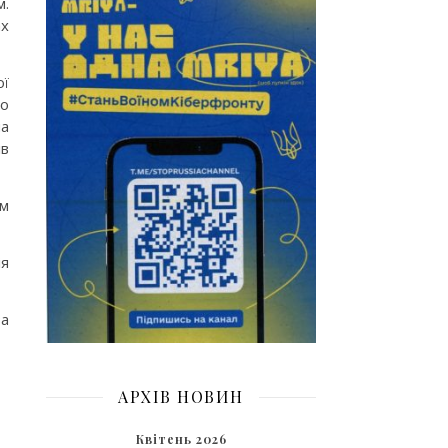
м.
ах
ої
но
на
ів
ам
ія
за
АРХІВ НОВИН
Квітень 2026