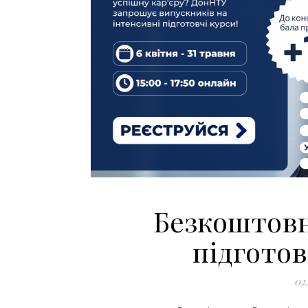
Безкоштовн
підгото
02