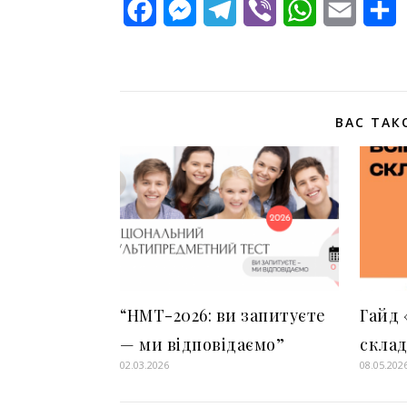
Facebook
Messenger
Telegram
Viber
WhatsApp
Email
П
ВАС ТАК
“НМТ-2026: ви запитуєте
Гайд 
— ми відповідаємо”
скла
02.03.2026
08.05.202