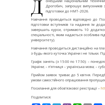
Д
онецький національний технічний
Дрогобич, запрошує випускників з
підготовки до НМТ-2026.
Навчання проводиться відповідно до Пол
підготовки вступників та надання їм додат
завершать курси, отримають 10 додатков
спеціальності, яким надається особлива п
університету).
Навчання проводиться дистанційно на плат
з будь-якого куточка України і не тільки. П
Графік занять (з 15:00 по 17:50): – понеділ
України; – п’ятниця – українська мова; – суб
Прийом заявок триває до 5 квітня. Передб
умови самостійного опрацювання пропущени
Посилання для обов’язкової реєстрації –
ht
Поділитися: