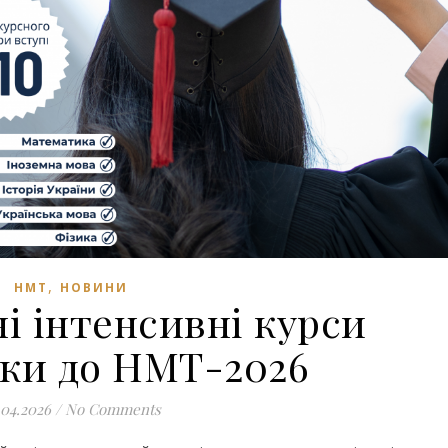
,
НМТ
НОВИНИ
і інтенсивні курси
вки до НМТ-2026
.04.2026
/
No Comments