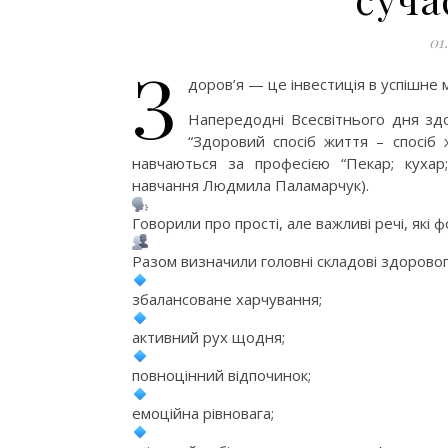
01
З
доров’я — це інвестиція в успішне 
Напередодні Всесвітнього дня здор
“Здоровий спосіб життя – спосіб 
навчаються за професією “Пекар; кухар
навчання Людмила Паламарчук).
Говорили про прості, але важливі речі, які 
Разом визначили головні складові здоровог
збалансоване харчування;
активний рух щодня;
повноцінний відпочинок;
емоційна рівновага;