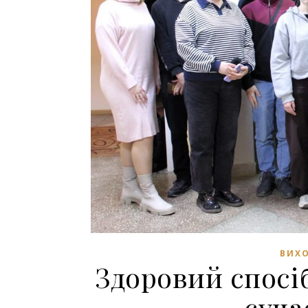
ВИХО
Здоровий спосі
суча