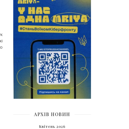
ук
кі
го
АРХІВ НОВИН
Квітень 2026