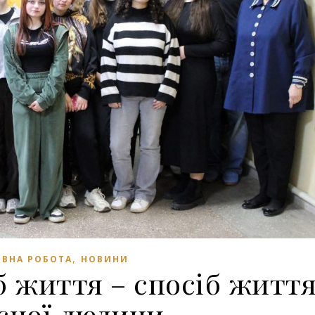
,
ВНА РОБОТА
НОВИНИ
б життя – спосіб житт
сної людини