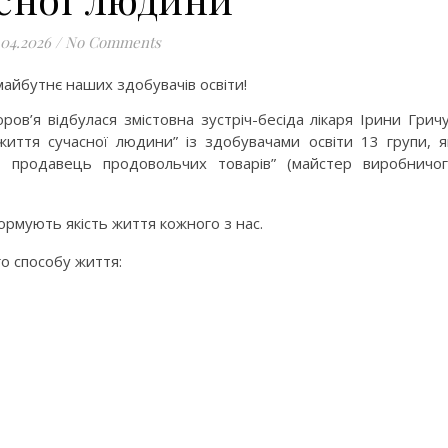
.04.2026
/
No Comments
майбутнє наших здобувачів освіти!
ов’я відбулася змістовна зустріч-бесіда лікаря Ірини Грич
життя сучасної людини” із здобувачами освіти 13 групи, я
; продавець продовольчих товарів” (майстер виробничо
формують якість життя кожного з нас.
о способу життя: