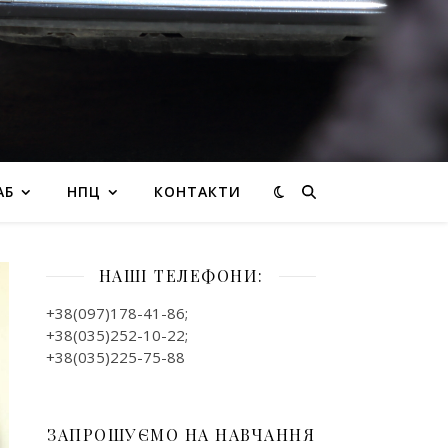
АБ
НПЦ
КОНТАКТИ
НАШІ ТЕЛЕФОНИ:
+38(097)178-41-86;
+38(035)252-10-22;
+38(035)225-75-88
ЗАПРОШУЄМО НА НАВЧАННЯ