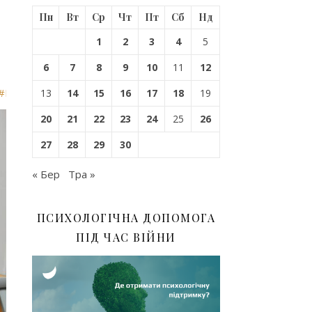
Пн
Вт
Ср
Чт
Пт
Сб
Нд
1
2
3
4
5
6
7
8
9
10
11
12
#МентальнеЗдоровя
#ПіклуванняПроСебе
#ЗдоровеМайбутн
13
14
15
16
17
18
19
20
21
22
23
24
25
26
27
28
29
30
« Бер
Тра »
ПСИХОЛОГІЧНА ДОПОМОГА
ПІД ЧАС ВІЙНИ