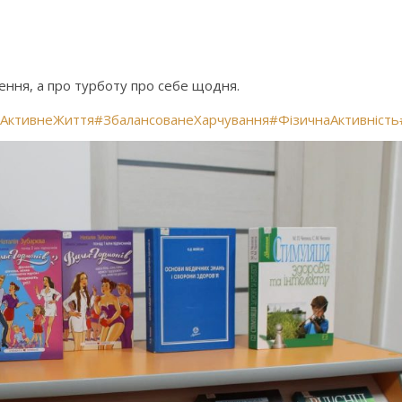
ння, а про турботу про себе щодня.
АктивнеЖиття
#ЗбалансованеХарчування
#ФізичнаАктивність