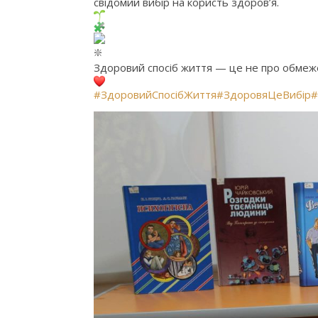
свідомий вибір на користь здоров’я.
Здоровий спосіб життя — це не про обмеже
#ЗдоровийСпосібЖиття
#ЗдоровяЦеВибір
#