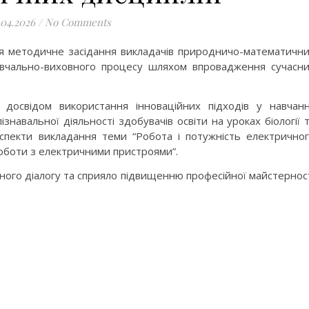
.04.2026
/
No Comments
ся методичне засідання викладачів природничо-математичн
авчально-виховного процесу шляхом впровадження сучасн
 досвідом використання інноваційних підходів у навчанн
ізнавальної діяльності здобувачів освіти на уроках біології 
аспекти викладання теми “Робота і потужність електрично
роботи з електричними пристроями”.
вного діалогу та сприяло підвищенню професійної майстернос