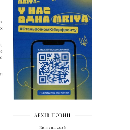
их
их
і,
та
го
ті
АРХІВ НОВИН
Квітень 2026