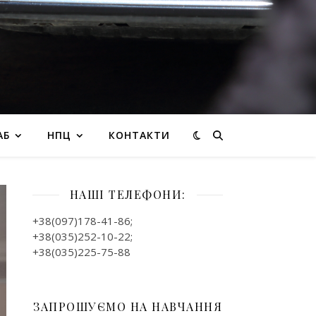
АБ
НПЦ
КОНТАКТИ
НАШІ ТЕЛЕФОНИ:
+38(097)178-41-86;
+38(035)252-10-22;
+38(035)225-75-88
ЗАПРОШУЄМО НА НАВЧАННЯ