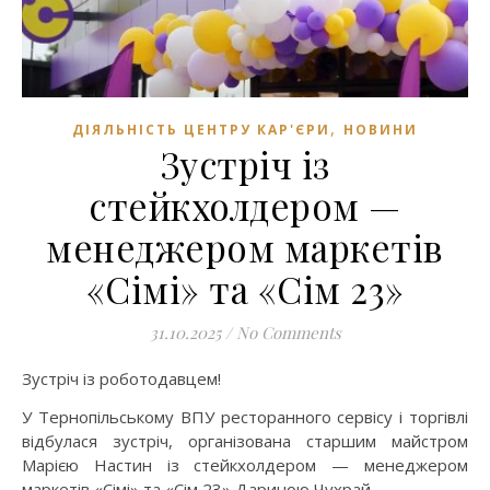
,
ДІЯЛЬНІСТЬ ЦЕНТРУ КАР'ЄРИ
НОВИНИ
Зустріч із
стейкхолдером —
менеджером маркетів
«Сімі» та «Сім 23»
31.10.2025
/
No Comments
Зустріч із роботодавцем!
У Тернопільському ВПУ ресторанного сервісу і торгівлі
відбулася зустріч, організована старшим майстром
Марією Настин із стейкхолдером — менеджером
маркетів «Сімі» та «Сім 23» Даринoю Чухрай.