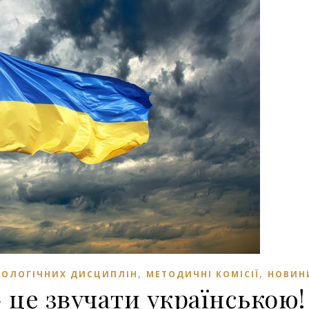
,
,
ЛОЛОГІЧНИХ ДИСЦИПЛІН
МЕТОДИЧНІ КОМІСІЇ
НОВИН
 це звучати українською!