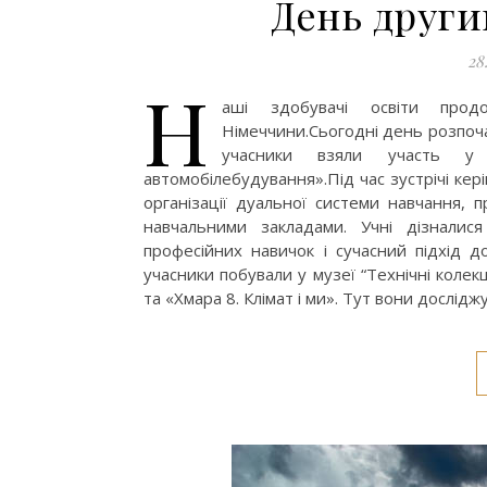
День други
28
Н
аші здобувачі освіти прод
Німеччини.Сьогодні день розпоч
учасники взяли участь у п
автомобілебудування».Під час зустрічі кері
організації дуальної системи навчання, п
навчальними закладами. Учні дізналис
професійних навичок і сучасний підхід до
учасники побували у музеї “Технічні коле
та «Хмара 8. Клімат і ми». Тут вони дослід