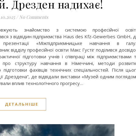
й. Дрезден надихає!
.10.2025
/
No Comments
овжують знайомство з системою професійної освіт
ався з відвідин підприємства Haus des Kfz-Gewerbes GmbH, 
резентації «Міжпідприємницьке навчання в галуз
вник відділу професійної освіти Макс Густіг поділився досвід
рактичної підготовки учнів і співпраці між підприємствами 
я про структуру навчання в Німеччині, методи розвит
 підготовки фахівців технічних спеціальностей. Після цьо
кції Дрездена”, де відвідали виставки «Музей одним поглядо
жували вплив технологічного прогресу…
ДЕТАЛЬНІШЕ