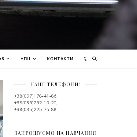
АБ
НПЦ
КОНТАКТИ
НАШІ ТЕЛЕФОНИ:
+38(097)178-41-86;
+38(035)252-10-22;
+38(035)225-75-88
ЗАПРОШУЄМО НА НАВЧАННЯ