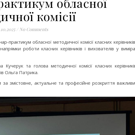
рактикум обласної
ичної комісії
.10.2025
/
No Comments
р-практикум обласної методичної комісії класних керівників
 напрямки роботи класних керівників і вихователів у вимір
 Кучерук та голова методичної комісії класних керівникі
ів Ольга Патрика.
 за змістовне, актуальне та професійне розкриття важлив