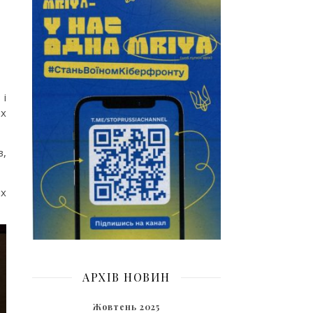
 і
ах
в,
их
АРХІВ НОВИН
Жовтень 2025