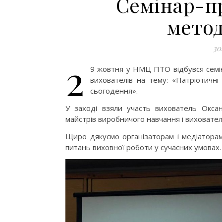
Cемінар-п
метод
30
2
9 жовтня у НМЦ ПТО відбувся семіна
вихователів на тему: «Патріотичні
сьогодення».
У заході взяли участь вихователь Оксана
майстрів виробничого навчання і виховател
Щиро дякуємо організаторам і медіаторам
питань виховної роботи у сучасних умовах.