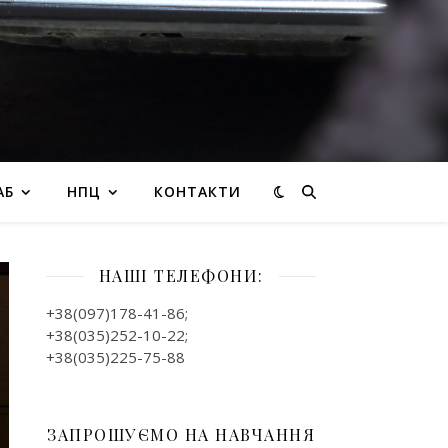
АБ
НПЦ
КОНТАКТИ
НАШІ ТЕЛЕФОНИ:
+38(097)178-41-86;
+38(035)252-10-22;
+38(035)225-75-88
ЗАПРОШУЄМО НА НАВЧАННЯ