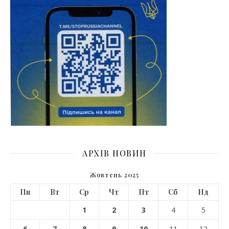
АРХІВ НОВИН
Жовтень 2025
Пн
Вт
Ср
Чт
Пт
Сб
Нд
1
2
3
4
5
6
7
8
9
10
11
12