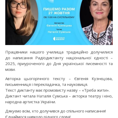
Працівники нашого училища традиційно долучилися
до написання Радіодиктанту національної єдності –
2025, приуроченого до Дня української писемності та
мови.
Авторка цьогорічного тексту – Євгенія Кузнєцова,
письменниця і перекладачка, та науковиця.
Текст диктанту має промовисту назву – «Треба жити».
Диктант читала Наталія Сумська – акторка театру і кіно,
народна артистка України.
Дякуємо всім, хто долучився до спільного написання!
Єднаймося навколо рідного слова!