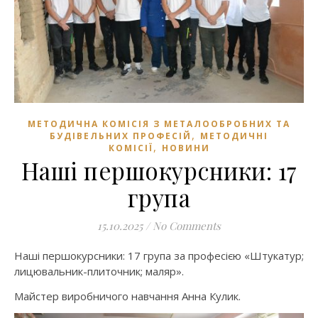
МЕТОДИЧНА КОМІСІЯ З МЕТАЛООБРОБНИХ ТА
,
БУДІВЕЛЬНИХ ПРОФЕСІЙ
МЕТОДИЧНІ
,
КОМІСІЇ
НОВИНИ
Наші першокурсники: 17
група
15.10.2025
/
No Comments
Наші першокурсники: 17 група за професією «Штукатур;
лицювальник-плиточник; маляр».
Майстер виробничого навчання Анна Кулик.