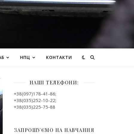
АБ
НПЦ
КОНТАКТИ
НАШІ ТЕЛЕФОНИ:
+38(097)178-41-86;
+38(035)252-10-22;
+38(035)225-75-88
ЗАПРОШУЄМО НА НАВЧАННЯ