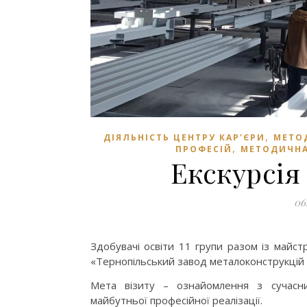
,
ДІЯЛЬНІСТЬ ЦЕНТРУ КАР'ЄРИ
МЕТО
,
ПРОФЕСІЙ
МЕТОДИЧНА 
Екскурсія
06
Здобувачі освіти 11 групи разом із майс
«Тернопільський завод металоконструкцій
Мета візиту – ознайомлення з сучасн
майбутньої професійної реалізації.