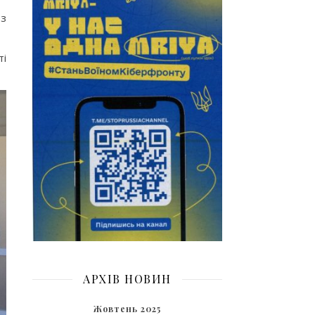
 з
ті
АРХІВ НОВИН
Жовтень 2025