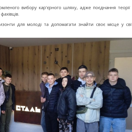
омленого вибору кар’єрного шляху, адже поєднання теорії
фахівців.
изонти для молоді та допомагати знайти своє місце у сві