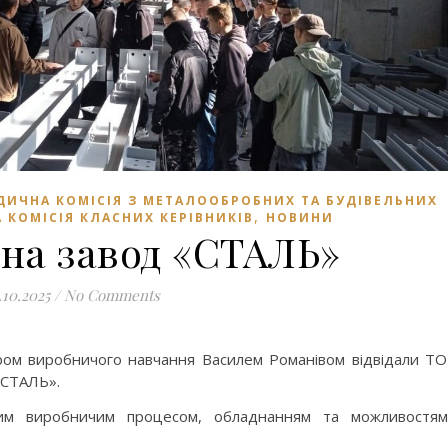
ДИЧНА КОМІСІЯ З МЕТАЛООБРОБНИХ ТА БУДІВЕЛЬНИХ
,
КОМІСІЯ КЛАСНИХ КЕРІВНИКІВ
НОВИНИ
 на завод «СТАЛЬ»
.10.2025
/
No Comments
тром виробничого навчання Василем Романівом відвідали Т
 СТАЛЬ».
им виробничим процесом, обладнанням та можливостя