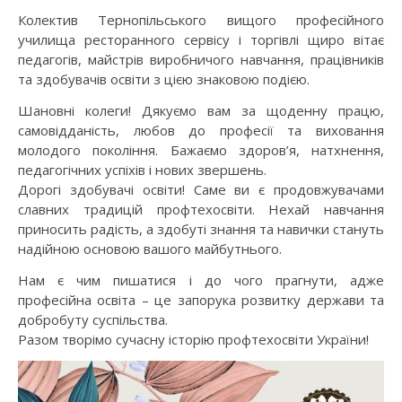
Колектив Тернопільського вищого професійного
училища ресторанного сервісу і торгівлі щиро вітає
педагогів, майстрів виробничого навчання, працівників
та здобувачів освіти з цією знаковою подією.
Шановні колеги! Дякуємо вам за щоденну працю,
самовідданість, любов до професії та виховання
молодого покоління. Бажаємо здоров’я, натхнення,
педагогічних успіхів і нових звершень.
Дорогі здобувачі освіти! Саме ви є продовжувачами
славних традицій профтехосвіти. Нехай навчання
приносить радість, а здобуті знання та навички стануть
надійною основою вашого майбутнього.
Нам є чим пишатися і до чого прагнути, адже
професійна освіта – це запорука розвитку держави та
добробуту суспільства.
Разом творімо сучасну історію профтехосвіти України!