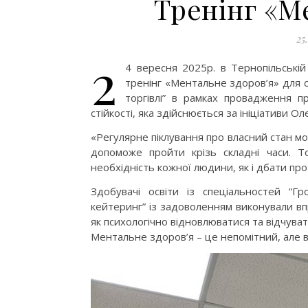
Тренінг «М
25
2
4 вересня 2025р. в Тернопільській
тренінг «Ментальне здоров’я» для 
торгівлі” в рамках провадження п
стійкості, яка здійснюється за ініціативи О
«Регулярне піклування про власний стан м
допоможе пройти крізь складні часи. 
необхідність кожної людини, як і дбати про
Здобувачі освіти із спеціальностей “Г
кейтеринг” із задоволенням виконували впр
як психологічно відновлюватися та відчув
Ментальне здоров’я – це непомітний, але