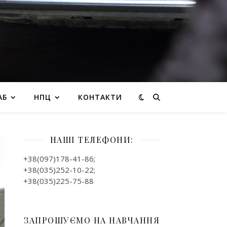
АБ
НПЦ
КОНТАКТИ
НАШІ ТЕЛЕФОНИ:
+38(097)178-41-86;
+38(035)252-10-22;
+38(035)225-75-88
ЗАПРОШУЄМО НА НАВЧАННЯ