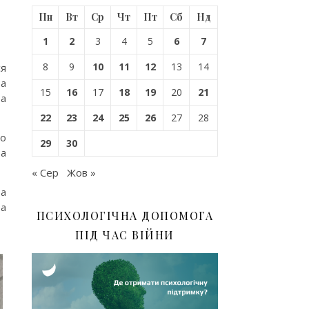
Пн
Вт
Ср
Чт
Пт
Сб
Нд
1
2
3
4
5
6
7
8
9
10
11
12
13
14
ся
та
15
16
17
18
19
20
21
та
22
23
24
25
26
27
28
що
29
30
ва
« Сер
Жов »
та
та
ПСИХОЛОГІЧНА ДОПОМОГА
ПІД ЧАС ВІЙНИ