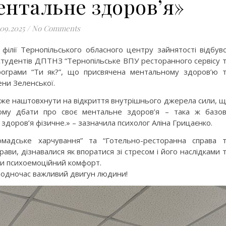
ентальне здоров’я»
.09.2025
/
No Comments
 філії Тернопільського обласного центру зайнятості відбув
студентів ДПТНЗ “Тернопільське ВПУ ресторанного сервісу 
рограми “Ти як?”, що присвячена ментальному здоров’ю 
лени Зеленської.
оже наштовхнути на відкриття внутрішнього джерела сили, 
Тому дбати про своє ментальне здоров’я – така ж базо
 здоров’я фізичне.» – зазначила психолог Аліна Грицаєнко.
ромадське харчування” та “Готельно-ресторанна справа 
ави, дізнавалися як впоратися зі стресом і його наслідками 
ати психоемоційний комфорт.
 водночас важливий двигун людини!