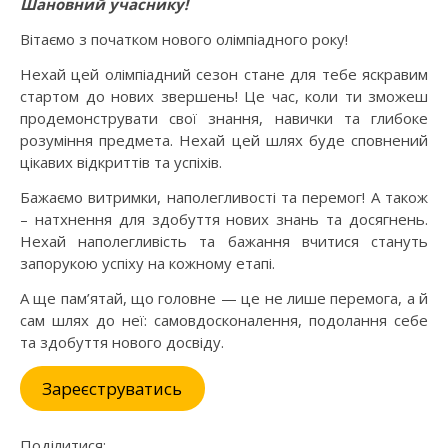
Шановний учаснику!
Вітаємо з початком нового олімпіадного року!
Нехай цей олімпіадний сезон стане для тебе яскравим
стартом до нових звершень! Це час, коли ти зможеш
продемонструвати свої знання, навички та глибоке
розуміння предмета. Нехай цей шлях буде сповнений
цікавих відкриттів та успіхів.
Бажаємо витримки, наполегливості та перемог! А також
– натхнення для здобуття нових знань та досягнень.
Нехай наполегливість та бажання вчитися стануть
запорукою успіху на кожному етапі.
А ще пам’ятай, що головне — це не лише перемога, а й
сам шлях до неї: самовдосконалення, подолання себе
та здобуття нового досвіду.
Зареєструватись
Поділитися: