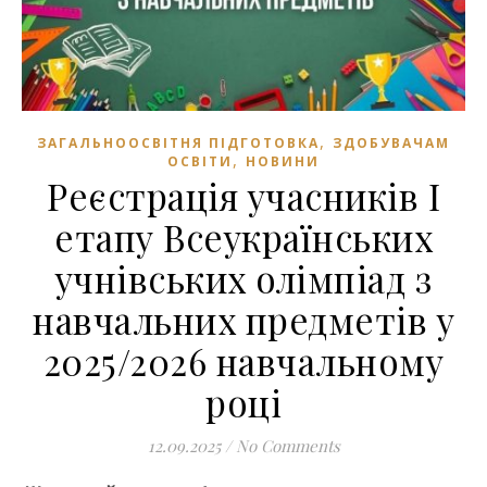
,
ЗАГАЛЬНООСВІТНЯ ПІДГОТОВКА
ЗДОБУВАЧАМ
,
ОСВІТИ
НОВИНИ
Реєстрація учасників І
етапу Всеукраїнських
учнівських олімпіад з
навчальних предметів у
2025/2026 навчальному
році
12.09.2025
/
No Comments