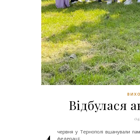
ВИХО
Відбулася а
04
4
червня у Тернополі вшанували пам’я
федерації.