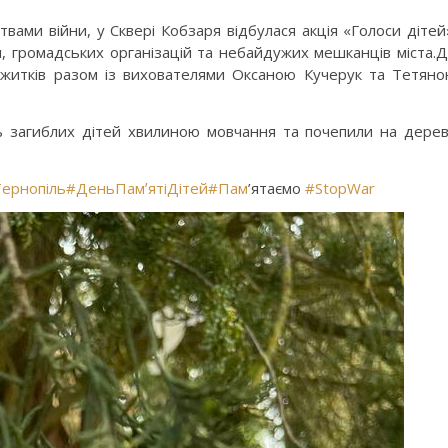
твами війни, у Сквері Кобзаря відбулася акція «Голоси дітей
ди, громадських організацій та небайдужих мешканців міста.
тожитків разом із вихователями Оксаною Кучерук та Тетян
ть загиблих дітей хвилиною мовчання та почепили на дере
ернопіль
#ДеньПамʼятіДітей
#Пам
’ятаємо
#StopWar