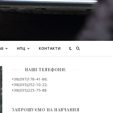
АБ
НПЦ
КОНТАКТИ
НАШІ ТЕЛЕФОНИ:
+38(097)178-41-86;
+38(035)252-10-22;
+38(035)225-75-88
ЗАПРОШУЄМО НА НАВЧАННЯ