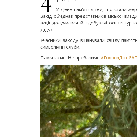
У День пам’яті дітей, що стали жер
Захід об’єднав представників міської вла
акції долучилися й здобувачі освіти гур
Дідух.
Учасники заходу вшанували світлу пам’я
символічні голуби.
Пам’ятаємо. Не пробачимо.
#ГолосиДітей
#Т