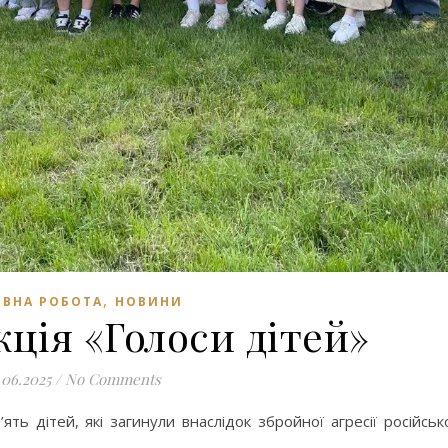
,
ВНА РОБОТА
НОВИНИ
кція «Голоси дітей»
.06.2025
/
No Comments
ть дітей, які загинули внаслідок збройної агресії російськ