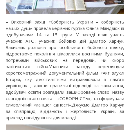
– Виховний захід «Соборність України – соборність
наших душ» провела керівник гуртка Ольга Мандзюк із
здобувачами 14 та 15 групи. У заході взяв участь
учасник АТО, учасник бойових дій Дмитро Харчук.
Захисник розповів про особливості бойового шляху,
підростаюче покоління цікавилися воєнними буднями,
потребами військових на передовій, чи скоро
закінчиться війна.Учасники заходу переглянули
короткометражний документальний фільм «Акт злуки!
Історія, яку десятиліттями витравлювали з пам’яті
українців» , давши правильні відповіді на запитання,
здобувачі освіти розгадали зашифроване слово, назву
сьогоднішнього свята – «СОБОРНІСТЬ», та сформували
символічний «ланцюг єдності».Дякуємо Дмитро Харчук
за співпрацю, відданість і жертовність Україні, за
приклад наслідування для молоді.