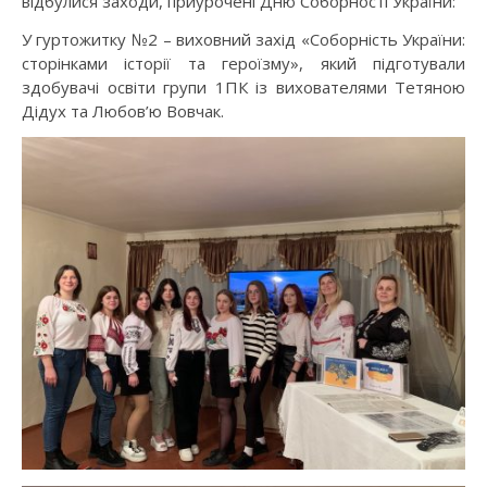
відбулися заходи, приурочені Дню Соборності України:
У гуртожитку №2 – виховний захід «Соборність України:
сторінками історії та героїзму», який підготували
здобувачі освіти групи 1ПК із вихователями Тетяною
Дідух та Любов’ю Вовчак.