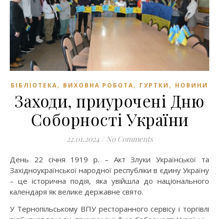
,
,
,
БІБЛІОТЕКА
ВИХОВНА РОБОТА
ГУРТКИ
НОВИНИ
Заходи, приурочені Дню
Соборності України
22.01.2024
/
No Comments
День 22 січня 1919 р. – Акт Злуки Української та
Західноукраїнської народної республіки в єдину Україну
– це історична подія, яка увійшла до національного
календаря як велике державне свято.
У Тернопільському ВПУ ресторанного сервісу і торгівлі