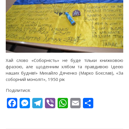
Хай слово «Соборність» не буде тільки книжковою
фразою, але щоденним хлібом та правдивою Ідеєю
наших буднів!» Михайло Дяченко (Марко Боєслав), «За
соборний моноліт», 1950 рік
Поділитися:
Facebook
Messenger
Telegram
Viber
WhatsApp
Email
Поділитися