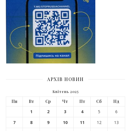
АРХІВ НОВИН
Квітень 2025
Пн
Вт
Ср
Чт
Пт
Сб
Нд
1
2
3
4
5
6
7
8
9
10
11
12
13