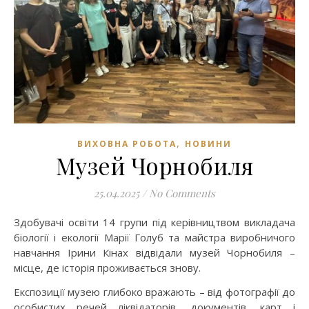
,
ВИХОВНА РОБОТА
НОВИНИ
Музей Чорнобиля
25.04.2025
/
No Comments
Здобувачі освіти 14 групи під керівництвом викладача
біології і екології Марії Голуб та майстра виробничого
навчання Ірини Кінах відвідали музей Чорнобиля –
місце, де історія проживається знову.
Експозиції музею глибоко вражають – від фотографії до
особистих речей ліквідаторів, документів, карт і