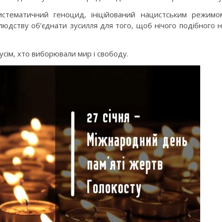
стематичний геноцид, ініційований нацистським режимо
 людству об’єднати зусилля для того, щоб нічого подібного 
 усім, хто виборювали мир і свободу.