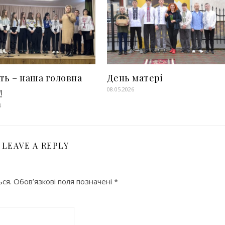
ть – наша головна
День матері
08.05.2026
!
4
LEAVE A REPLY
ся.
Обов’язкові поля позначені
*