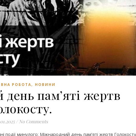
,
ВНА РОБОТА
НОВИНИ
 день пам’яті жертв
олокосту.
.01.2025
/
No Comments
гічні події минулого: Міжнародний день пам’яті жертв Голокосту