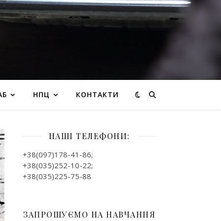
АБ
НПЦ
КОНТАКТИ
НАШІ ТЕЛЕФОНИ:
+38(097)178-41-86;
+38(035)252-10-22;
+38(035)225-75-88
ЗАПРОШУЄМО НА НАВЧАННЯ