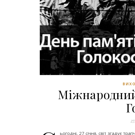
ВИХО
Міжнародний
Г
27
ьогодні, 27 січня, світ згадує тра