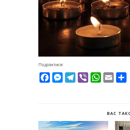
Поділитися:
Facebook
Messenger
Telegram
Viber
WhatsApp
Email
П
ВАС ТАК