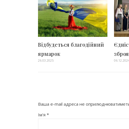
Відбудеться благодійний
Єдніс
ярмарок
зброя
26.03.2025
06.12.202
Ваша e-mail адреса не оприлюднюватиметь
Ім'я
*