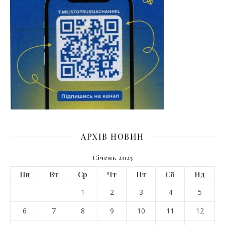
АРХІВ НОВИН
Січень 2025
Пн
Вт
Ср
Чт
Пт
Сб
Нд
1
2
3
4
5
6
7
8
9
10
11
12