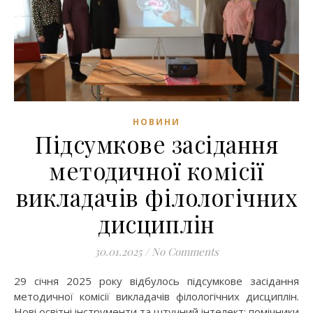
НОВИНИ
Підсумкове засідання
методичної комісії
викладачів філологічних
дисциплін
30.01.2025
/
No Comments
29 січня 2025 року відбулось підсумкове засідання
методичної комісії викладачів філологічних дисциплін.
Нові освітні інструменти та штучний інтелект: помічники