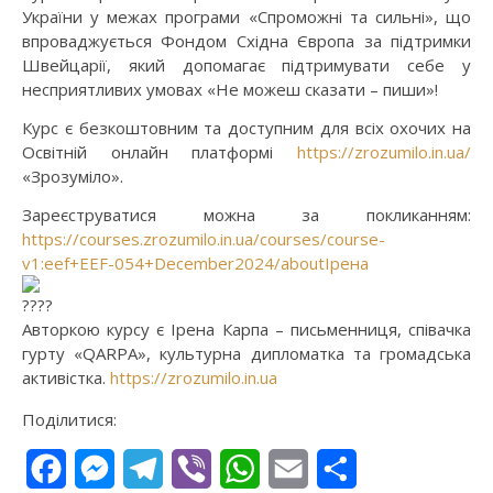
України у межах програми «Спроможні та сильні», що
впроваджується Фондом Східна Європа за підтримки
Швейцарії, який допомагає підтримувати себе у
несприятливих умовах «Не можеш сказати – пиши»!
Курс є безкоштовним та доступним для всіх охочих на
Освітній онлайн платформі
https://zrozumilo.in.ua/
«Зрозуміло».
Зареєструватися можна за покликанням:
https://courses.zrozumilo.in.ua/courses/course-
v1:eef+EEF-054+December2024/aboutІрена
Авторкою курсу є Ірена Карпа – письменниця, співачка
гурту «QARPA», культурна дипломатка та громадська
активістка.
https://zrozumilo.in.ua
Поділитися:
Facebook
Messenger
Telegram
Viber
WhatsApp
Email
Поділитися