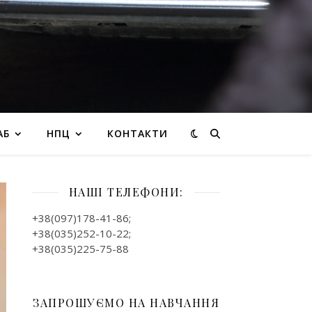
АБ
НПЦ
КОНТАКТИ
НАШІ ТЕЛЕФОНИ:
+38(097)178-41-86;
+38(035)252-10-22;
+38(035)225-75-88
ЗАПРОШУЄМО НА НАВЧАННЯ