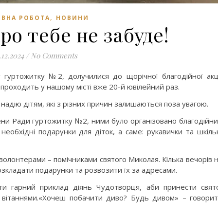
,
ВНА РОБОТА
НОВИНИ
о тебе не забуде!
.12.2024
/
No Comments
у гуртожитку №2, долучилися до щорічної благодійної акц
 проходить у нашому місті вже 20-й ювілейний раз.
і надію дітям, які з різних причин залишаються поза увагою.
ени Ради гуртожитку №2, ними було організовано благодійн
необхідні подарунки для діток, а саме: рукавички та шкіль
 волонтерами – помічниками святого Миколая. Кілька вечорів 
зкладати подарунки та розвозити їх за адресами.
ти гарний приклад діянь Чудотворця, аби принести свят
а вітаннями.«Хочеш побачити диво? Будь дивом» – говори