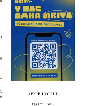
ії
ий
ні
на
о,
АРХІВ НОВИН
ть
Грудень 2024