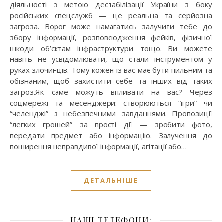
діяльності з метою дестабілізації України з боку
російських спецслужб — це реальна та серйозна
загроза. Ворог може намагатись залучити тебе до
збору інформації, розповсюдження фейків, фізичної
шкоди об’єктам інфраструктури тощо. Ви можете
навіть не усвідомлювати, що стали інструментом у
руках злочинців. Тому кожен із вас має бути пильним та
обізнаним, щоб захистити себе та інших від таких
загроз.Як саме можуть впливати на вас? Через
соцмережі та месенджери: створюються “ігри” чи
“челенджі” з небезпечними завданнями. Пропозиції
“легких грошей” за прості дії — зробити фото,
передати предмет або інформацію. Залучення до
поширення неправдивої інформації, агітації або…
ДЕТАЛЬНІШЕ
НАШІ ТЕЛЕФОНИ: