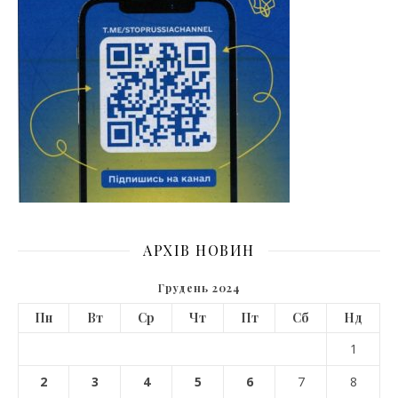
АРХІВ НОВИН
Грудень 2024
Пн
Вт
Ср
Чт
Пт
Сб
Нд
1
2
3
4
5
6
7
8