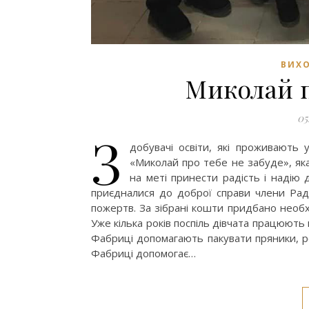
ВИХО
Миколай п
05
З
добувачі освіти, які проживають 
«Миколай про тебе не забуде», яка
на меті принести радість і надію 
приєдналися до доброї справи члени Рад
пожертв. За зібрані кошти придбано необхі
Уже кілька років поспіль дівчата працюють
Фабриці допомагають пакувати пряники, р
Фабриці допомогає…