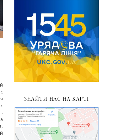
ей
ує
ся
ЗНАЙТИ НАС НА КАРТІ
их
ї.
на
в,
ий