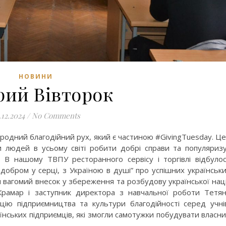
НОВИНИ
ий Вівторок
.12.2024
/
No Comments
одний благодійний рух, який є частиною #GivingTuesday. Ц
 людей в усьому світі робити добрі справи та популяриз
і. В нашому ТВПУ ресторанного сервісу і торгівлі відбуло
 добром у серці, з Україною в душі” про успішних українськ
ли вагомий внесок у збереження та розбудову української наці
рамар і заступник директора з навчальної роботи Тетя
цію підприємництва та культури благодійності серед учні
їнських підприємців, які змогли самотужки побудувати власн