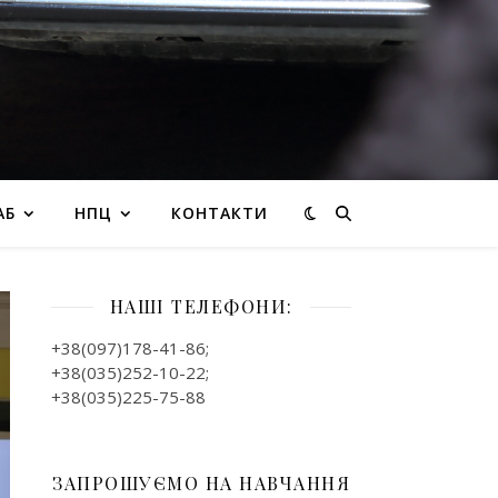
АБ
НПЦ
КОНТАКТИ
НАШІ ТЕЛЕФОНИ:
+38(097)178-41-86;
+38(035)252-10-22;
+38(035)225-75-88
ЗАПРОШУЄМО НА НАВЧАННЯ