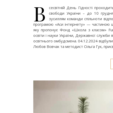
В
сесвітній День Гідності проходит
свободи України – до 10 грудня
зусиллям команди спільноти відпо
програмою «Аси інтернету» — частиною ц
яку пропонує Фонд «Школа з класом» Fund
освіти і науки України, Державної служби я
освітнього омбудсмена. 04.12.2024 відбули
Любов Вовчак та методист Ольга Гук, присв