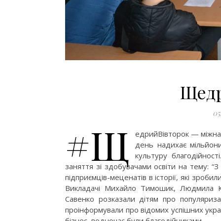
Щедр
05
#Щ
едрийВівторок — міжнар
день надихає мільйони
культуру благодійност
заняття зі здобувачами освіти на тему: “З
підприємців-меценатів в історії, які зроби
Викладачі Михайло Тимошик, Людмила К
Савенко розказали дітям про популяриза
проінформували про відомих успішних укра
бізнес, водночас були благодійниками…