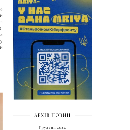
та
ки
 з
e,
ва
су
ти
АРХІВ НОВИН
Грудень 2024