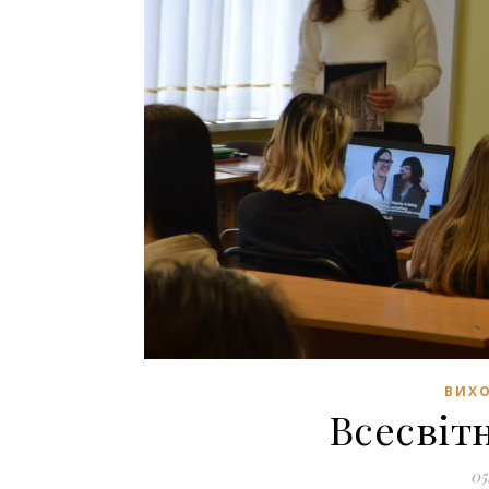
ВИХО
Всесвітн
05