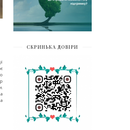
СКРИНЬКА ДОВІРИ
ії
ає
но
ір
и.
на
на