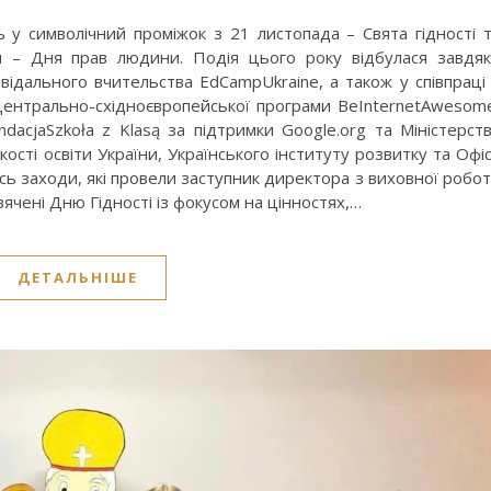
ь у символічний проміжок з 21 листопада – Свята гідності 
 – Дня прав людини. Подія цього року відбулася завдя
відального вчительства EdCampUkraine, а також у співпраці
ентрально-східноєвропейської програми BeInternetAwesom
acjaSzkoła z Klasą за підтримки Google.org та Міністерст
кості освіти України, Українського інституту розвитку та Офі
сь заходи, які провели заступник директора з виховної робо
ячені Дню Гідності із фокусом на цінностях,…
ДЕТАЛЬНІШЕ