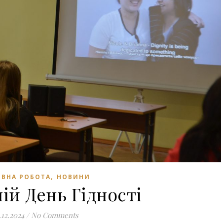
,
ВНА РОБОТА
НОВИНИ
ій День Гідності
.12.2024
/
No Comments