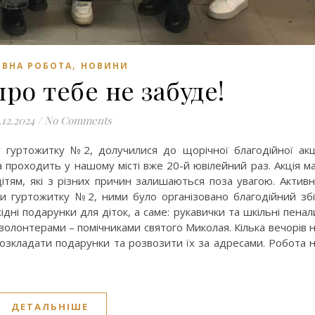
,
ВНА РОБОТА
НОВИНИ
ро тебе не забуде!
.12.2024
/
No Comments
у гуртожитку №2, долучилися до щорічної благодійної акц
 проходить у нашому місті вже 20-й ювілейний раз. Акція м
дітям, які з різних причин залишаються поза увагою. Актив
и гуртожитку №2, ними було організовано благодійний зб
дні подарунки для діток, а саме: рукавички та шкільні пенал
 волонтерами – помічниками святого Миколая. Кілька вечорів 
озкладати подарунки та розвозити їх за адресами. Робота 
ДЕТАЛЬНІШЕ