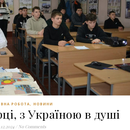
,
ВНА РОБОТА
НОВИНИ
рці, з Україною в душі
.12.2024
/
No Comments