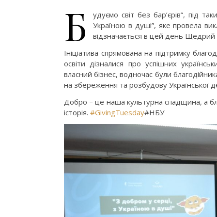
Б
удуємо світ без бар’єрів”, під та
Україною в душі”, яке провела викл
відзначається в цей день Щедрий 
Ініціатива спрямована на підтримку благод
освіти дізналися про успішних українськ
власний бізнес, водночас були благодійник
на збереження та розбудову Української д
Добро – це наша культурна спадщина, а бл
історія.
#GivingTuesday
#НБУ