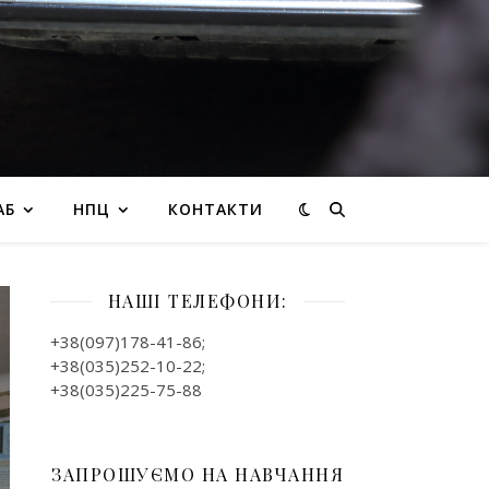
АБ
НПЦ
КОНТАКТИ
НАШІ ТЕЛЕФОНИ:
+38(097)178-41-86;
+38(035)252-10-22;
+38(035)225-75-88
ЗАПРОШУЄМО НА НАВЧАННЯ