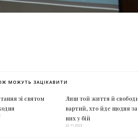
оділитися
ОЖ МОЖУТЬ ЗАЦІКАВИТИ
тання зі святом
Лиш той життя й свобод
кодня
вартий, хто йде щодня за
3
них у бій
22.11.2023