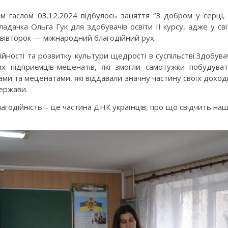
ким гаслом 03.12.2024 відбулось заняття “З добром у серці,
адачка Ольга Гук для здобувачів освіти II курсу, адже у сві
вівторок — міжнародний благодійний рух.
ійності та розвитку культури щедрості в суспільстві.Здобува
их підприємців-меценатів, які змогли самотужки побудува
ами та меценатами, які віддавали значну частину своїх доход
ержави.
агодійність – це частина ДНК українців, про що свідчить на