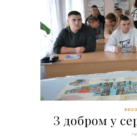
ВИХО
З добром у се
04