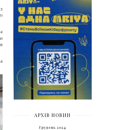
 з
ті
чі
ти
ів
ша
АРХІВ НОВИН
Грудень 2024