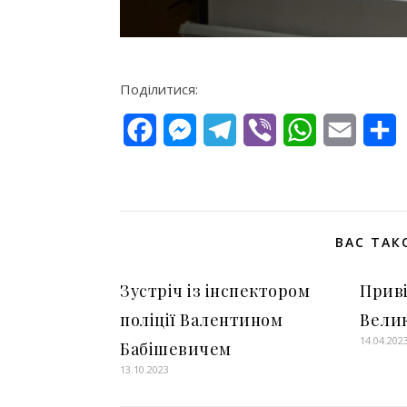
Поділитися:
Facebook
Messenger
Telegram
Viber
WhatsApp
Email
П
ВАС ТАК
Зустріч із інспектором
Приві
поліції Валентином
Вели
14.04.202
Бабішевичем
13.10.2023