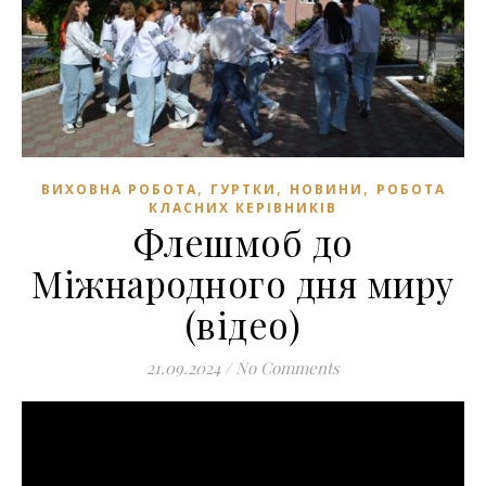
,
,
,
ВИХОВНА РОБОТА
ГУРТКИ
НОВИНИ
РОБОТА
КЛАСНИХ КЕРІВНИКІВ
Флешмоб до
Міжнародного дня миру
(відео)
21.09.2024
/
No Comments