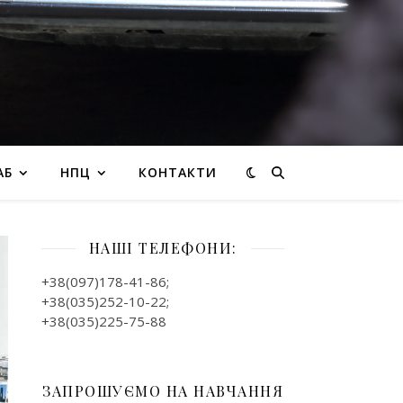
АБ
НПЦ
КОНТАКТИ
НАШІ ТЕЛЕФОНИ:
+38(097)178-41-86;
+38(035)252-10-22;
+38(035)225-75-88
ЗАПРОШУЄМО НА НАВЧАННЯ