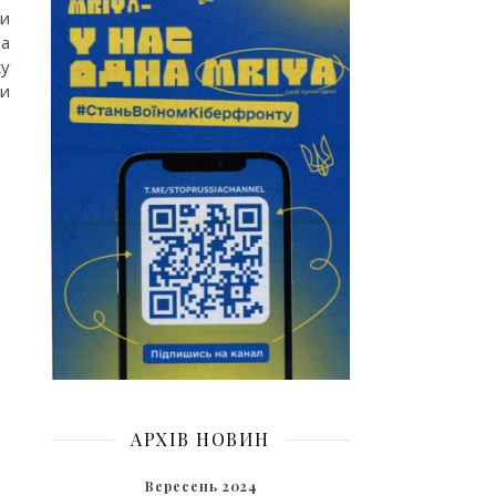
ли
ща
ку
ли
АРХІВ НОВИН
Вересень 2024