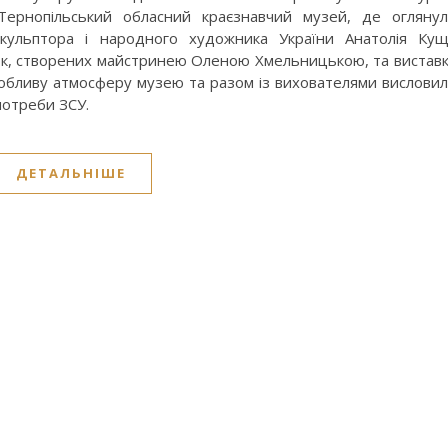
Тернопільський обласний краєзнавчий музей, де огляну
скульптора і народного художника України Анатолія Ку
ок, створених майстринею Оленою Хмельницькою, та вистав
 особливу атмосферу музею та разом із вихователями вислови
потреби ЗСУ.
ДЕТАЛЬНІШЕ