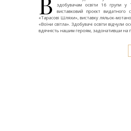
В
здобувачам освіти 16 групи у 
виставковий проєкт видатного 
«Тарасові Шляхи», виставку ляльок-мотан
«Воїни світла». Здобувачі освіти відчули
вдячність нашим героям, задонативши на 