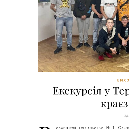
ВИХО
Екскурсія у Т
крає
24
ихователі гуртожитку №1 Оксана