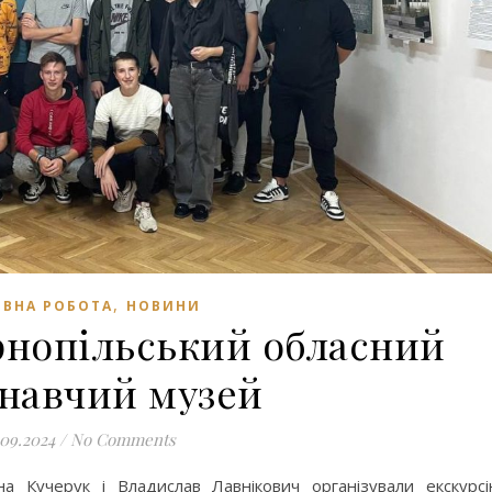
,
ВНА РОБОТА
НОВИНИ
ернопільський обласний
знавчий музей
.09.2024
/
No Comments
 Кучерук і Владислав Лавнікович організували екскурс