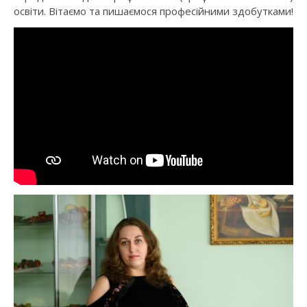
освіти. Вітаємо та пишаємося професійними здобутками!