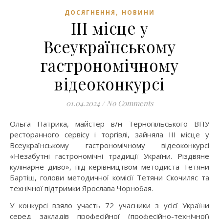
,
ДОСЯГНЕННЯ
НОВИНИ
ІІІ місце у
Всеукраїнському
гастрономічному
відеоконкурсі
01.04.2024
/
No Comments
Ольга Патрика, майстер в/н Тернопільського ВПУ
ресторанного сервісу і торгівлі, зайняла ІІІ місце у
Всеукраїнському гастрономічному відеоконкурсі
«Незабутні гастрономічні традиції України. Різдвяне
кулінарне диво», під керівництвом методиста Тетяни
Бартіш, голови методичної комісії Тетяни Скочиляс та
технічної підтримки Ярослава Чорнобая.
У конкурсі взяло участь 72 учасники з усієї України
серед закладів професійної (професійно-технічної)