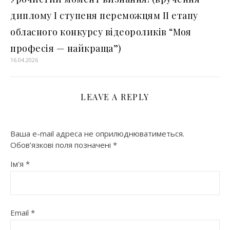
диплому І ступеня переможцям ІІ етапу
обласного конкурсу відеороликів “Моя
професія — найкраща”)
16.04.2026
LEAVE A REPLY
Ваша e-mail адреса не оприлюднюватиметься.
Обов’язкові поля позначені
*
Ім'я
*
Email
*