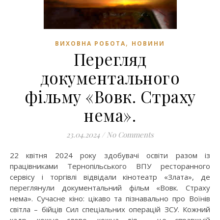
,
ВИХОВНА РОБОТА
НОВИНИ
Перегляд
документального
фільму «Вовк. Страху
нема».
23.04.2024
/
No Comments
22 квітня 2024 року здобувачі освіти разом із
працівниками Тернопільського ВПУ ресторанного
сервісу і торгівлі відвідали кінотеатр «Злата», де
переглянули документальний фільм «Вовк. Страху
нема». Сучасне кіно: цікаво та пізнавально про Воїнів
світла – бійців Сил спеціальних операцій ЗСУ. Кожний