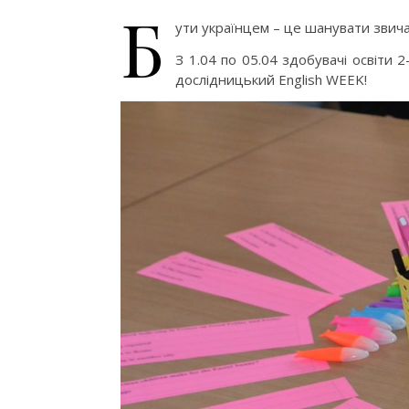
Б
ути українцем – це шанувати звичаї
З 1.04 по 05.04 здобувачі освіти 
дослідницький English WEEK!