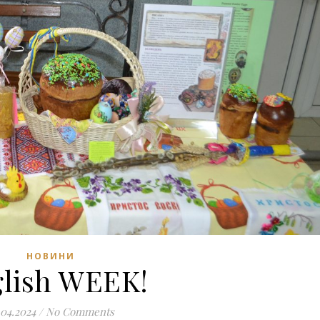
НОВИНИ
lish WEEK!
.04.2024
/
No Comments