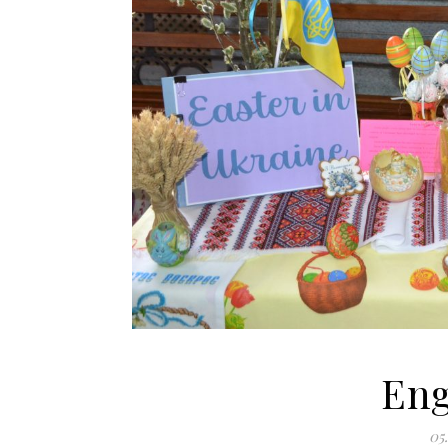
Eng
05