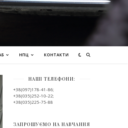
АБ
НПЦ
КОНТАКТИ
НАШІ ТЕЛЕФОНИ:
+38(097)178-41-86;
+38(035)252-10-22;
+38(035)225-75-88
ЗАПРОШУЄМО НА НАВЧАННЯ