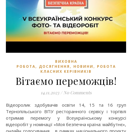
ВИХОВНА
,
,
,
РОБОТА
ДОСЯГНЕННЯ
НОВИНИ
РОБОТА
КЛАСНИХ КЕРІВНИКІВ
Вітаємо переможців!
14.11.2023
/
No Comments
Відеоролик здобувачів освіти 14, 15 та 16 груп
Тернопільського ВПУ ресторанного сервісу і торгівлі
отримав перемогу у Всеукраїнському конкурсі
відеоробіт у номінації «Моя безпечна країна: майбутнє»,
онлайн голосування, в рамках національного проєкту