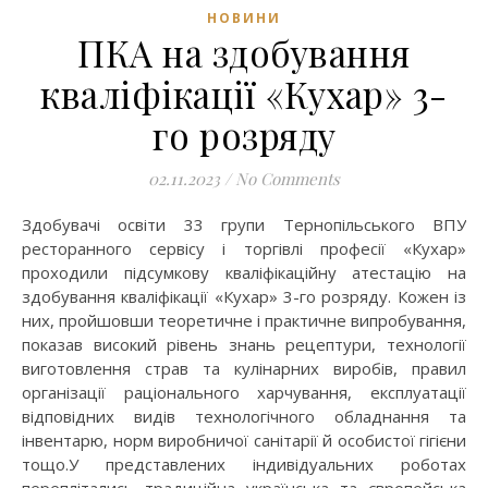
НОВИНИ
ПКА на здобування
кваліфікації «Кухар» 3-
го розряду
02.11.2023
/
No Comments
Здобувачі освіти 33 групи Тернопільського ВПУ
ресторанного сервісу і торгівлі професії «Кухар»
проходили підсумкову кваліфікаційну атестацію на
здобування кваліфікації «Кухар» 3-го розряду. Кожен із
них, пройшовши теоретичне і практичне випробування,
показав високий рівень знань рецептури, технології
виготовлення страв та кулінарних виробів, правил
організації раціонального харчування, експлуатації
відповідних видів технологічного обладнання та
інвентарю, норм виробничої санітарії й особистої гігієни
тощо.У представлених індивідуальних роботах