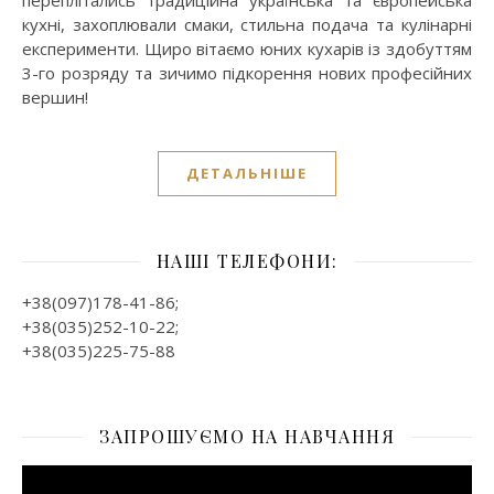
переплітались традиційна українська та європейська
кухні, захоплювали смаки, стильна подача та кулінарні
експерименти. Щиро вітаємо юних кухарів із здобуттям
3-го розряду та зичимо підкорення нових професійних
вершин!
ДЕТАЛЬНІШЕ
НАШІ ТЕЛЕФОНИ:
+38(097)178-41-86;
+38(035)252-10-22;
+38(035)225-75-88
ЗАПРОШУЄМО НА НАВЧАННЯ
Відеопрогравач