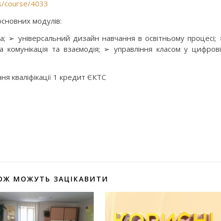
es/course/4033
основних модулів:
а; ➢ універсальний дизайн навчання в освітньому процесі;
 комунікація та взаємодія; ➢ управління класом у цифров
я кваліфікації 1 кредит ЄКТС
оділитися
ОЖ МОЖУТЬ ЗАЦІКАВИТИ