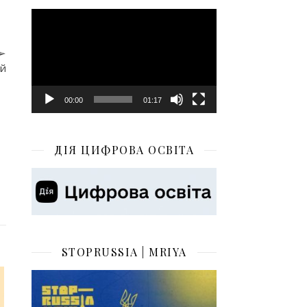
Відеопрогравач
 ➢
ій
00:00
01:17
ДІЯ ЦИФРОВА ОСВІТА
STOPRUSSIA | MRIYA