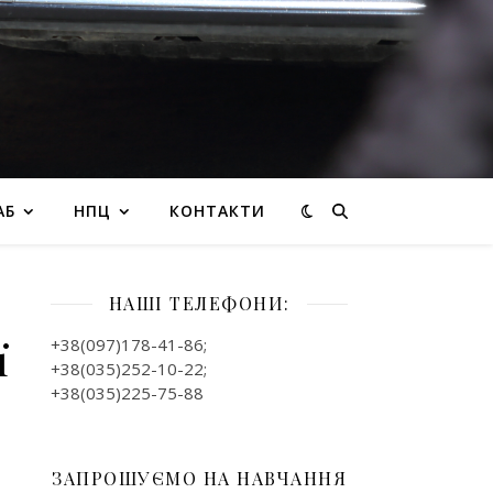
АБ
НПЦ
КОНТАКТИ
НАШІ ТЕЛЕФОНИ:
ї
+38(097)178-41-86;
+38(035)252-10-22;
+38(035)225-75-88
ЗАПРОШУЄМО НА НАВЧАННЯ