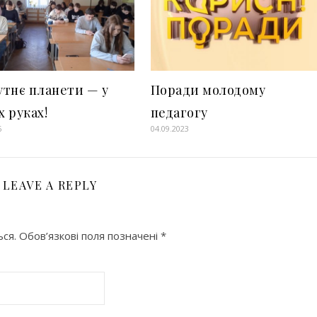
тнє планети — у
Поради молодому
 руках!
педагогу
6
04.09.2023
LEAVE A REPLY
ся.
Обов’язкові поля позначені
*