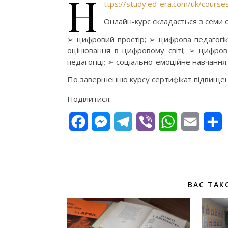
h
ttps://study.ed-era.com/uk/cours
Онлайн-курс складається з семи 
➢ цифровий простір; ➢ цифрова педагогік
оцінювання в цифровому світі; ➢ цифрова
педагогіці; ➢ соціально-емоційне навчання.
По завершенню курсу сертифікат підвищенн
Поділитися:
Facebook
Messenger
Telegram
Viber
WhatsApp
Email
П
ВАС ТАК