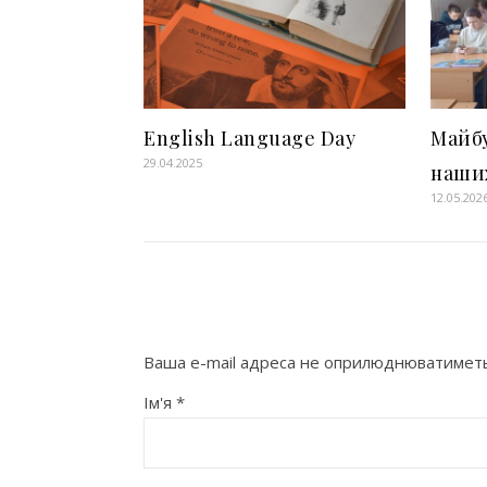
English Language Day
Майбу
29.04.2025
наших
12.05.202
Ваша e-mail адреса не оприлюднюватиметь
Ім'я
*