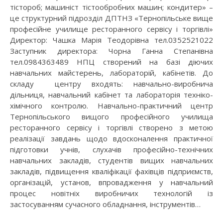
тістороб; машиніст тістообробних машин; кондитер» –
це структурний підрозділ ДПТНЗ «Тернопільське вище
професійне училище ресторанного сервісу і торгівлі»
Директор: Чашка Марія Теодорівна тел.0352521022
Заступник директора: Чорна Ганна Степанівна
тел.0984363489 НПЦ створений на базі діючих
навчальних майстерень, лабораторій, кабінетів. До
складу центру входять: навчально-виробнича
дільниця, навчальний кабінет та лабораторія техніко-
хімічного контролю. Навчально-практичний центр
Тернопільського вищого професійного училища
ресторанного сервісу і торгівлі створено з метою
реалізації завдань щодо вдосконалення практичної
підготовки учнів, слухачів професійно-технічних
навчальних закладів, студентів вищих навчальних
закладів, підвищення кваліфікації фахівців підприємств,
організацій, установ, впровадження у навчальний
процес новітніх виробничих технологій із
застосуванням сучасного обладнання, інструментів…