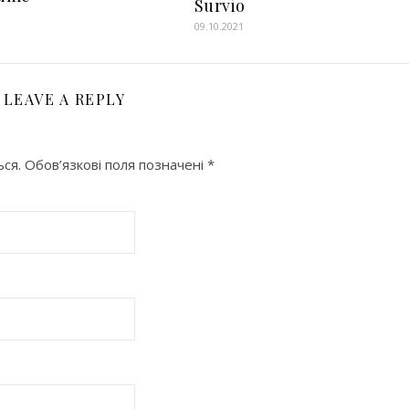
Survio
1
09.10.2021
LEAVE A REPLY
ся.
Обов’язкові поля позначені
*