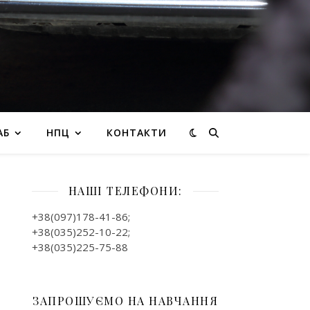
АБ
НПЦ
КОНТАКТИ
НАШІ ТЕЛЕФОНИ:
+38(097)178-41-86;
+38(035)252-10-22;
+38(035)225-75-88
ЗАПРОШУЄМО НА НАВЧАННЯ