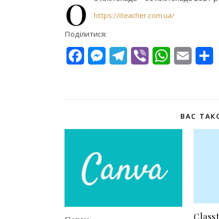
0
https://iteacher.com.ua/
Поділитися:
Facebook
Messenger
Telegram
Viber
WhatsApp
Email
П
ВАС ТАК
Class