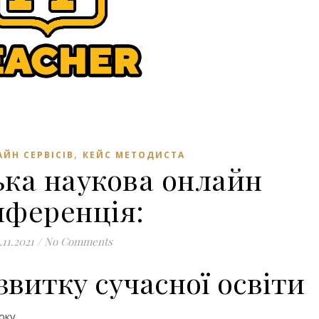
,
ЙН СЕРВІСІВ
КЕЙС МЕТОДИСТА
ька наукова онлайн
нференція:
.11.2021
/
No Comments
витку сучасної освіти
оку