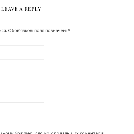
LEAVE A REPLY
ся.
Обов’язкові поля позначені
*
 в цьому браузері для моїх подальших коментарів.