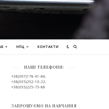
АБ
НПЦ
КОНТАКТИ
НАШІ ТЕЛЕФОНИ:
+38(097)178-41-86;
+38(035)252-10-22;
+38(035)225-75-88
ЗАПРОШУЄМО НА НАВЧАННЯ