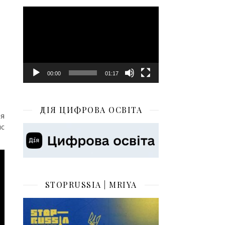
Відеопрогравач
00:00
01:17
ДІЯ ЦИФРОВА ОСВІТА
ня
йс
STOPRUSSIA | MRIYA