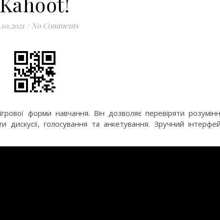
Kahoot!
.10.2021
/
No Comments
грової форми навчання. Він дозволяє перевіряти розумін
и дискусії, голосування та анкетування. Зручний інтерфе