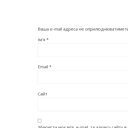
Ваша e-mail адреса не оприлюднюватиметь
Ім'я
*
Email
*
Сайт
Зберегти моє ім'я, e-mail, та адресу сайту