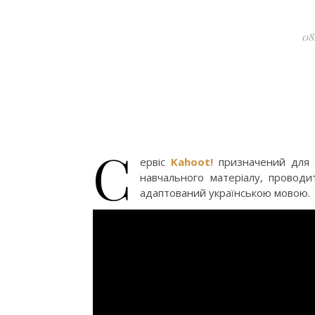
08
С
ервіс
Kahoot!
призначений для і
навчального матеріалу, проводит
адаптований українською мовою.