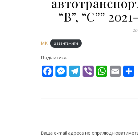
автотранспорт
“В”, “С”” 202
20
МК
Завантажити
Поділитися:
Facebook
Messenger
Telegram
Viber
WhatsApp
Email
П
Ваша e-mail адреса не оприлюднюватиметь