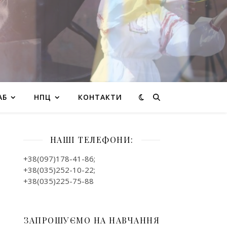
АБ
НПЦ
КОНТАКТИ
НАШІ ТЕЛЕФОНИ:
+38(097)178-41-86;
+38(035)252-10-22;
+38(035)225-75-88
ЗАПРОШУЄМО НА НАВЧАННЯ