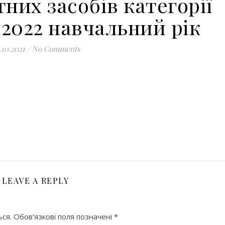
них засобів категорії
1-2022 навчальний рік
.10.2021
/
No Comments
оділитися
LEAVE A REPLY
ся.
Обов’язкові поля позначені
*