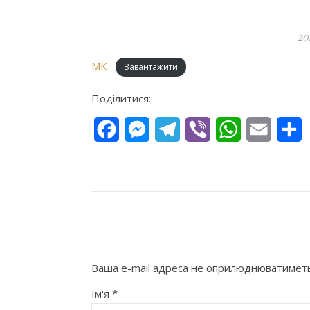
20
МК
Завантажити
Поділитися:
Facebook
Messenger
Telegram
Viber
WhatsApp
Email
П
Ваша e-mail адреса не оприлюднюватиметь
Ім'я
*