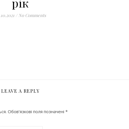
рік
.10.2021
/
No Comments
оділитися
LEAVE A REPLY
ся.
Обов’язкові поля позначені
*