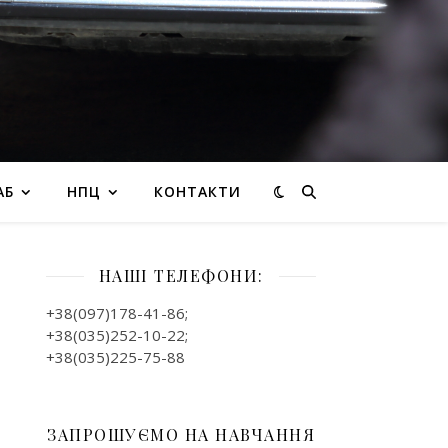
АБ
НПЦ
КОНТАКТИ
НАШІ ТЕЛЕФОНИ:
+38(097)178-41-86;
+38(035)252-10-22;
+38(035)225-75-88
ЗАПРОШУЄМО НА НАВЧАННЯ