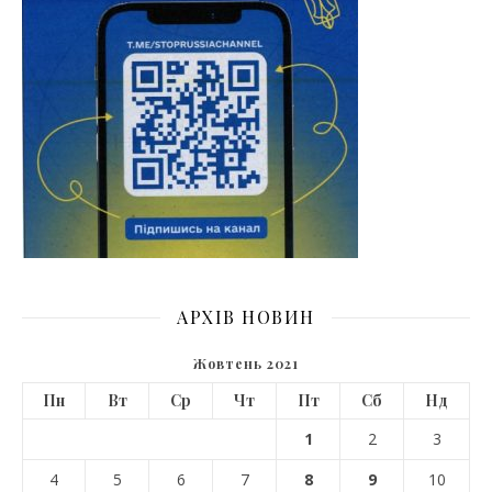
АРХІВ НОВИН
Жовтень 2021
Пн
Вт
Ср
Чт
Пт
Сб
Нд
1
2
3
4
5
6
7
8
9
10