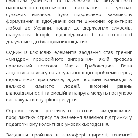
привітала учасників та наголосила на актуальності
національно-патріотичного виховання в умовах
сучасних викликів. Було підкреслено важливість
формування в здобувачів освіти ціннісних орієнтирів:
любові до України, поваги до державних символів,
шанування історії, відповідальності та готовності
долучатися до благодійних ініціатив.
Одним із ключових елементів засідання став тренінг
«Синдром професійного вигорання», який провела
практичний психолог Марта Грабовецька. Вона
акцентувала увагу на актуальності цієї проблеми серед
педагогічних працівників, адже постійна взаємодія з
великою кількістю людей, високий рівень
відповідальності та емоційна напруга можуть поступово
виснажувати внутрішні ресурси.
Окремо було розглянуто техніки самодопомоги,
профілактику стресу та значення взаємної підтримки у
педагогічному колективі в умовах сьогодення.
Засідання пройшло в атмосфері щирості, взаємної