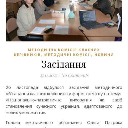
МЕТОДИЧНА КОМІСІЯ КЛАСНИХ
,
,
КЕРІВНИКІВ
МЕТОДИЧНІ КОМІСІЇ
НОВИНИ
Засідання
27.11.2025
/
No Comments
26 листопада відбулося засідання методичного
об’єднання класних керівників у формі тренінгу на тему:
«Національно-патріотичне виховання як засіб
становлення сучасного українця, адаптованого до
нових умов життя».
Голова методичного об’єднання Ольга Патрика