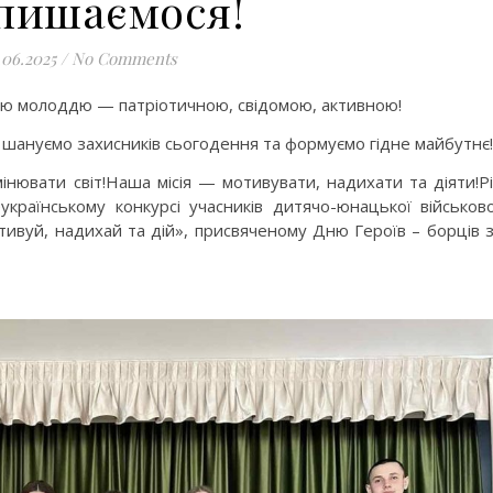
пишаємося!
.06.2025
/
No Comments
ю молоддю — патріотичною, свідомою, активною!
 шануємо захисників сьогодення та формуємо гідне майбутнє!
інювати світ!Наша місія — мотивувати, надихати та діяти!Р
країнському конкурсі учасників дитячо-юнацької військов
тивуй, надихай та дій», присвяченому Дню Героїв – борців 