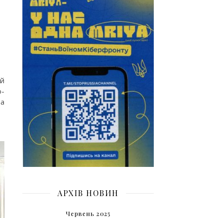
ій
о-
за
АРХІВ НОВИН
Червень 2025