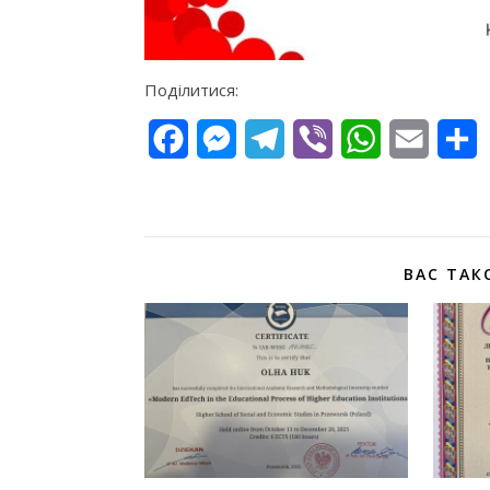
Поділитися:
Facebook
Messenger
Telegram
Viber
WhatsApp
Email
П
ВАС ТАК