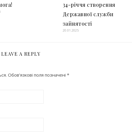
мога!
34-річчя створення
5
Державної служби
зайнятості
20.01.2025
LEAVE A REPLY
ся.
Обов’язкові поля позначені
*