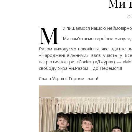
Ми 
30
М
и пишаємося нашою неймовірно
Ми пам’ятаємо героїчне минуле,
Разом виховуємо покоління, яке здатне зм
«Народжені вільними» взяв участь у Всеу
патріотичної гри «Сокіл» («Джура») — «Мо
свободу України.Разом – до Перемоги!
Слава Україні! Героям слава!