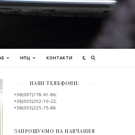
АБ
НПЦ
КОНТАКТИ
НАШІ ТЕЛЕФОНИ:
+38(097)178-41-86;
+38(035)252-10-22;
+38(035)225-75-88
ЗАПРОШУЄМО НА НАВЧАННЯ